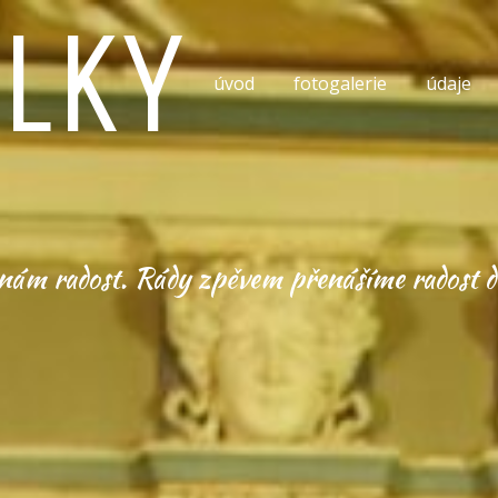
LKY
úvod
fotogalerie
údaje
nám radost. Rády zpěvem přenášíme radost dá